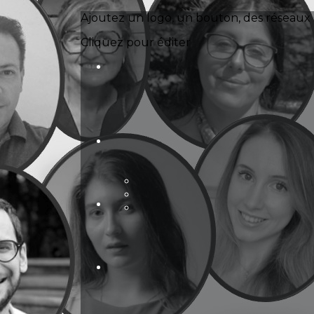
Exporter les lignes sélectionnées
Ajoutez un logo, un bouton, des réseaux 
Exporter toutes les colonnes
Exporter uniquement les colonnes affichées
Cliquez pour éditer
Menu
?>
Images de la page d'accueil
Cliquez pour éditer