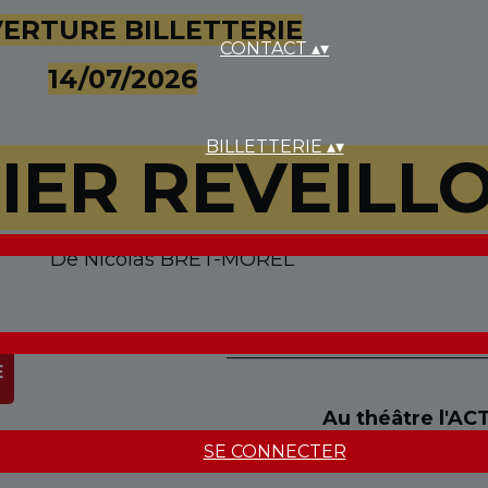
ERTURE BILLETTERIE
CONTACT
▴
▾
14/07/2026
BILLETTERIE
▴
▾
IER REVEILLO
De Nicolas BRET-MOREL
______________________________
E
Au théâtre l'AC
SE CONNECTER
69009 LYON