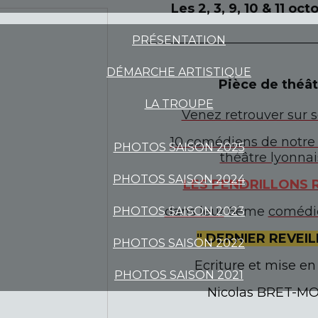
Les 2, 3, 9, 10 & 11 oc
______________________________
PRÉSENTATION
DÉMARCHE ARTISTIQUE
Pièce de théât
LA TROUPE
Venez retrouver sur s
10 comédiens de notre
PHOTOS SAISON 2025
théâtre lyonna
PHOTOS SAISON 2024
LES PENDRILLONS 
dans leur
6ème
comédie 
PHOTOS SAISON 2023
" DERNIER REVEIL
PHOTOS SAISON 2022
Ecriture et mise en
PHOTOS SAISON 2021
Nicolas BRET-M