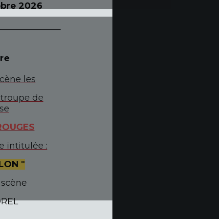
tobre 2026
_____________________
re
cène les
 troupe de
ise
ROUGES
intitulée :
LON "
 scène
OREL