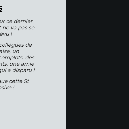
S
ur ce dernier
t ne va pas se
évu !
 collègues de
aise, un
complots, des
nts, une amie
qui a disparu !
ue cette St
sive !