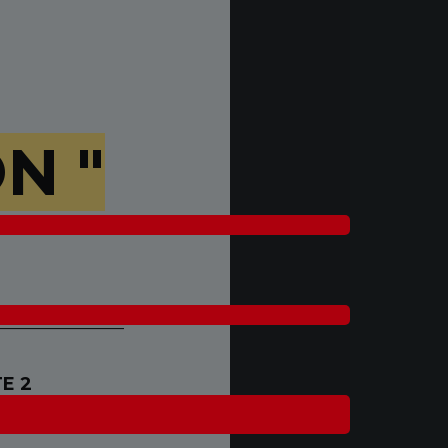
N "
____________________
TE 2