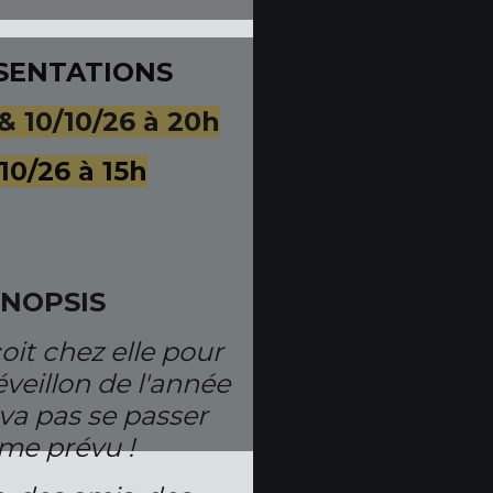
SENTATIONS
 & 10/10/26 à 20h
/10/26 à 15h
YNOPSIS
oit chez elle pour
éveillon de l'année
 va pas se passer
e prévu !