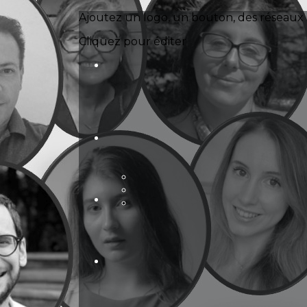
Exporter les lignes sélectionnées
Ajoutez un logo, un bouton, des réseaux 
Exporter toutes les colonnes
Exporter uniquement les colonnes affichées
Cliquez pour éditer
Menu
?>
Images de la page d'accueil
Cliquez pour éditer