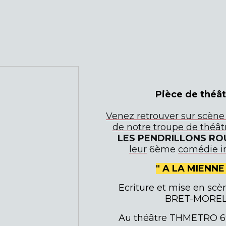
Pièce de théât
Venez retrouver sur scèn
de notre troupe de théât
LES PENDRILLONS RO
leur
6ème
comédie in
" A LA MIENNE 
Ecriture et mise en scèn
BRET-MORE
Au théâtre THMETRO 6