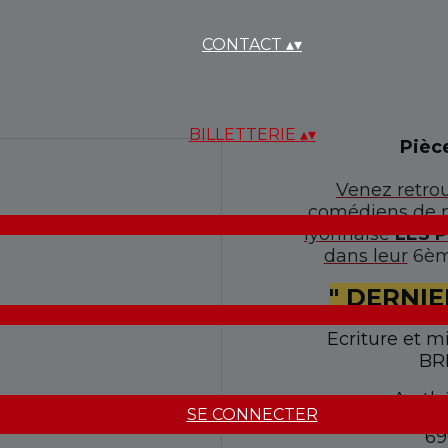
CONTACT
▴
▾
BILLETTERIE
▴
▾
Pièc
Venez retrou
comédiens de n
lyonnaise
LES 
dans leur
6è
" DERNIE
Ecriture et m
BR
Au thé
SE CONNECTER
69