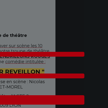
e de théâtre
ver sur scène les 10
otre troupe de théâtre
PENDRILLONS ROUGES
me
comédie intitulée :
R REVEILLON "
ise en scène : Nicolas
ET-MOREL
âtre l'ACTE 2
009 LYON