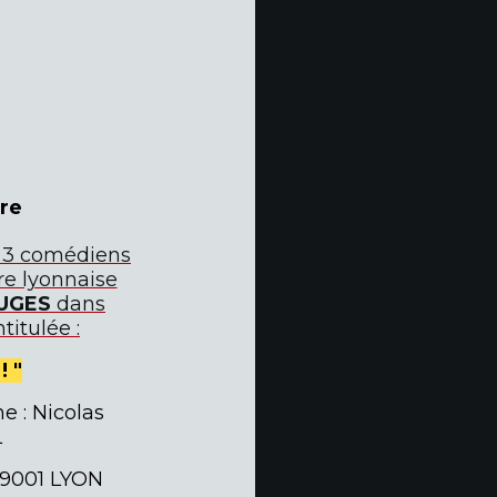
re
e 3 comédiens
re lyonnaise
UGES
dans
titulée :
! "
e : Nicolas
L
9001 LYON