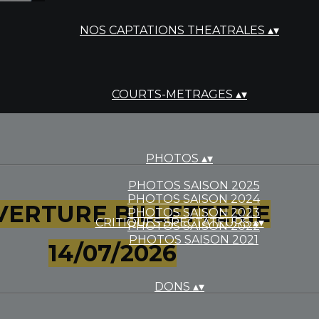
NOS CAPTATIONS THEATRALES
▴
▾
COURTS-METRAGES
▴
▾
PHOTOS
▴
▾
PHOTOS SAISON 2025
PHOTOS SAISON 2024
ERTURE BILLETTERIE
PHOTOS SAISON 2023
CRITIQUES SPECTATEURS
▴
▾
PHOTOS SAISON 2022
PHOTOS SAISON 2021
14/07/2026
DONS
▴
▾