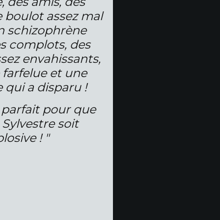
e, des amis, des
e boulot assez mal
 un schizophrène
s complots, des
ssez envahissants,
farfelue et une
le qui a disparu !
arfait pour que
 Sylvestre soit
losive ! "