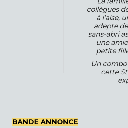
La famill
collègues d
à l'aise,
adepte de
sans-abri a
une amie 
petite fil
Un combo p
cette St
exp
BANDE ANNONCE