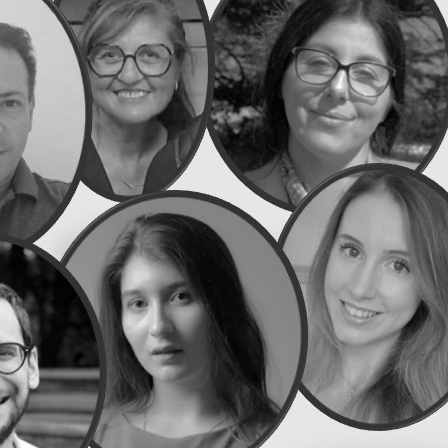
Exporter les lignes sélectionnées
Exporter toutes les colonnes
Exporter uniquement les colonnes affichées
Menu
Ajoutez un logo, un bouton, des réseaux sociaux
Cliquez pour éditer
Les Pendrillons Rouges
▴
▾
Présentation
Démarche artistique
La Troupe
PROCHAINEMENT
▴
▾
Presse
▴
▾
NOS CAPTATIONS THEATRALES
▴
▾
COURTS-METRAGES
▴
▾
Photos
▴
▾
Photos saison 2025
Photos saison 2024